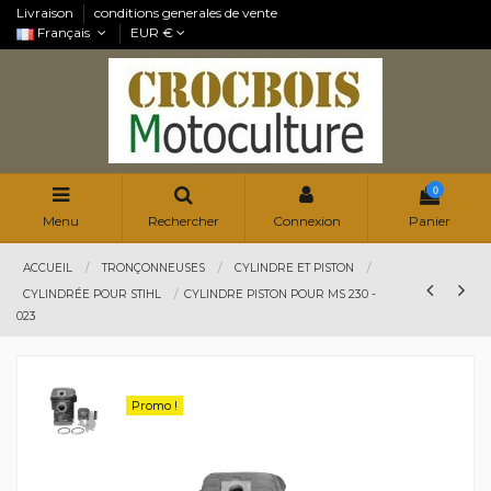
Livraison
conditions generales de vente
Français
EUR €
0
Menu
Rechercher
Connexion
Panier
ACCUEIL
TRONÇONNEUSES
CYLINDRE ET PISTON
CYLINDRÉE POUR STIHL
CYLINDRE PISTON POUR MS 230 -
023
Promo !