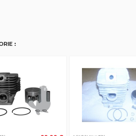
RIE :