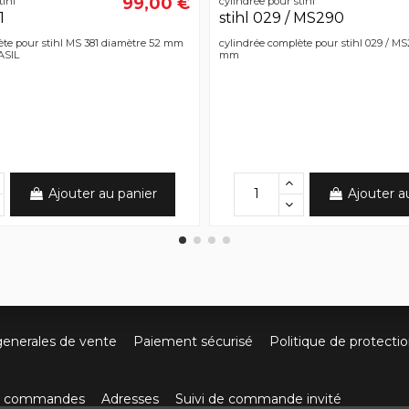
99,00 €
tihl
cylindrée pour stihl
1
stihl 029 / MS290
ète pour stihl MS 381 diamètre 52 mm
cylindrée complète pour stihl 029 / M
ASIL
mm
Ajouter au panier
Ajouter a
generales de vente
Paiement sécurisé
Politique de protecti
os commandes
Adresses
Suivi de commande invité