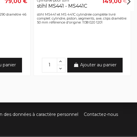
79,00 €
149,00 €
cylindrée pour stihl
stihl MS441 - MS441C
S290 diamètre 46
stihl MS441 et MS 441C cylindrée complète livré
complet: cylindre, piston, segments, axe, clips diamètre:
50 mm référence d'origine: 1138 020 1201
u panier
Ajouter au panier
on des données à caractère personnel
Contactez-nous