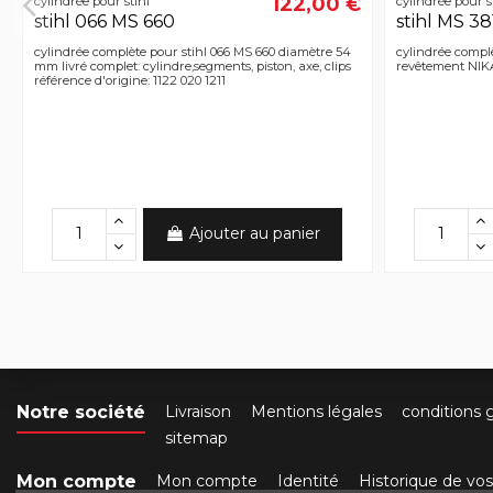
122,00 €
cylindrée pour stihl
cylindrée pour s
stihl 066 MS 660
stihl MS 38
cylindrée complète pour stihl 066 MS 660 diamètre 54
cylindrée compl
mm livré complet: cylindre,segments, piston, axe, clips
revêtement NIK
référence d'origine: 1122 020 1211
Ajouter au panier
Notre société
Livraison
Mentions légales
conditions 
sitemap
Mon compte
Mon compte
Identité
Historique de v