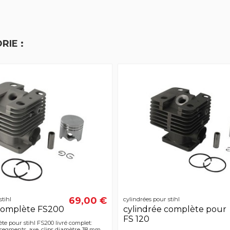
RIE :
69,00 €
stihl
cylindrées pour stihl
 complète FS200
cylindrée complète pour
FS 120
te pour stihl FS200 livré complet:
, segments, axe, clips diamètre 38 mm