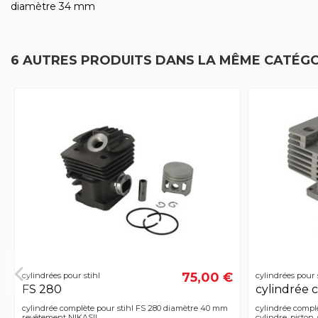
diamètre 34 mm
6 AUTRES PRODUITS DANS LA MÊME CATÉGO
75,00 €
cylindrées pour stihl
cylindrées pour 
FS 280
cylindrée
cylindrée complète pour stihl FS 280 diamètre 40 mm
cylindrée complè
revêtement NIKASIL
cylindre, piston