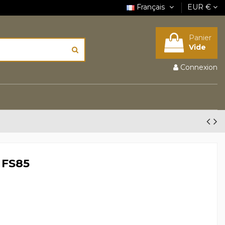
Français
EUR €
Panier
Vide
Connexion
 FS85