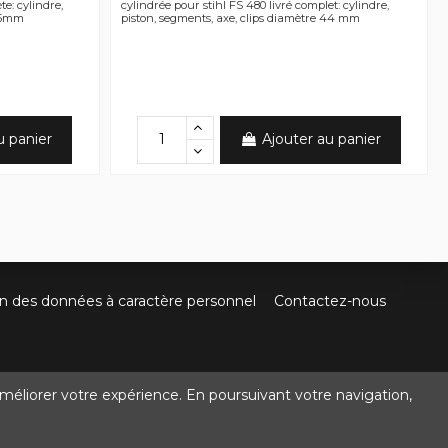
te: cylindre,
cylindrée pour stihl FS 480 livré complet: cylindre,
 35mm
piston, segments, axe, clips diamètre 44 mm
u panier
Ajouter au panier
on des données à caractère personnel
Contactez-nous
méliorer votre expérience. En poursuivant votre navigation,
@crocbois-motoculture.com