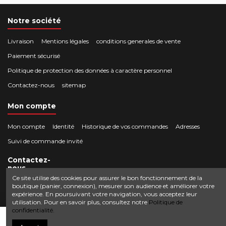
Notre société
Livraison
Mentions légales
conditions generales de vente
Paiement sécurisé
Politique de protection des données à caractère personnel
Contactez-nous
sitemap
Mon compte
Mon compte
Identité
Historique de vos commandes
Adresses
Suivi de commande invité
Contactez-
nous
Ce site utilise des cookies pour assurer le bon fonctionnement de la
boutique (panier, connexion), mesurer son audience et améliorer votre
Crocbois-motoculture.com
expérience. En poursuivant votre navigation, vous acceptez leur
0624436257
50 route de Villefort 48800 Pied-de-Borne
utilisation. Pour en savoir plus, consultez notre
Politique de
confidentialité.
contact@crocbois-motoculture.com
Ajouter au panier