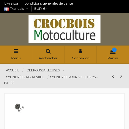
Livraison
conditions generales de vente
Français
EUR €
0
Menu
Rechercher
Connexion
Panier
ACCUEIL
DEBROUSSAILLEUSES
CYLINDRÉES POUR STIHL
CYLINDRÉE POUR STIHL HS 75 -
80 - 85