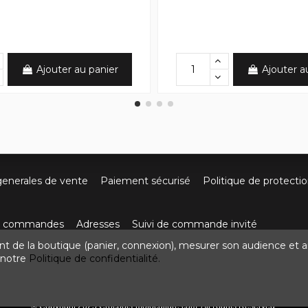
Ajouter au panier
Ajouter a
generales de vente
Paiement sécurisé
Politique de protecti
os commandes
Adresses
Suivi de commande invité
nt de la boutique (panier, connexion), mesurer son audience et a
ute de Villefort 48800 Pied-de-Borne
0624436257
contact
z notre
Politique de confidentialité.
© Copyright 2025 Crocbois-motoculture.com. All Rights Reserved.