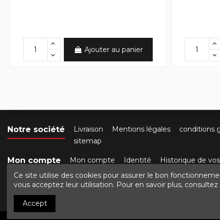
Ajouter au panier
Notre société
Livraison
Mentions légales
conditions 
sitemap
Mon compte
Mon compte
Identité
Historique de v
Ce site utilise des cookies pour assurer le bon fonctionneme
Contactez-nous
Crocbois-motoculture.com
50 ro
vous acceptez leur utilisation. Pour en savoir plus, consulte
Accept