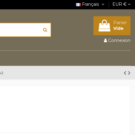
Français
EUR €
Panier
Vide
Connexion
A2