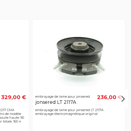
329,00 €
236,00 €
embrayage de lame pour jonsered
jonsered LT 2117A
 2217 CMA
embrayage de lame pour jonsered LT 2117A
ro de modèle
embrayage électromagnétique original
oulie haute: 90
 totale: 165 4.