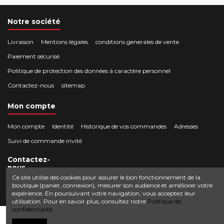
Notre société
Livraison
Mentions légales
conditions generales de vente
Paiement sécurisé
Politique de protection des données à caractère personnel
Contactez-nous
sitemap
Mon compte
Mon compte
Identité
Historique de vos commandes
Adresses
Suivi de commande invité
Contactez-
nous
Ce site utilise des cookies pour assurer le bon fonctionnement de la
boutique (panier, connexion), mesurer son audience et améliorer votre
Crocbois-motoculture.com
expérience. En poursuivant votre navigation, vous acceptez leur
0624436257
50 route de Villefort 48800 Pied-de-Borne
utilisation. Pour en savoir plus, consultez notre
Politique de
confidentialité.
contact@crocbois-motoculture.com
Ajouter au panier