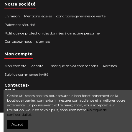
Notre société
Livraison
Mentions légales
conditions generales de vente
Paiement sécurisé
Politique de protection des données à caractère personnel
Contactez-nous
sitemap
Mon compte
Mon compte
Identité
Historique de vos commandes
Adresses
Suivi de commande invité
Contactez-
nous
Ce site utilise des cookies pour assurer le bon fonctionnement de la
boutique (panier, connexion), mesurer son audience et améliorer votre
Crocbois-motoculture.com
expérience. En poursuivant votre navigation, vous acceptez leur
0624436257
50 route de Villefort 48800 Pied-de-Borne
utilisation. Pour en savoir plus, consultez notre
Politique de
confidentialité.
contact@crocbois-motoculture.com
Ajouter au panier
Accept