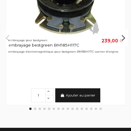
239,00 €
embrayage pour bestgreen
embrayage bestgreen BM185H117C
embrayage électromagnétique pour bestgreen BM185H117C warner d'origine
Ajouter au panier