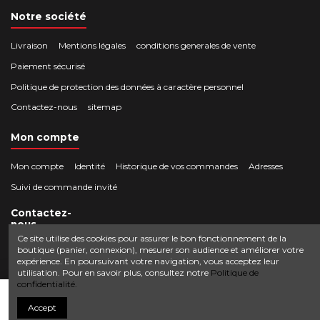
Notre société
Livraison
Mentions légales
conditions generales de vente
Paiement sécurisé
Politique de protection des données à caractère personnel
Contactez-nous
sitemap
Mon compte
Mon compte
Identité
Historique de vos commandes
Adresses
Suivi de commande invité
Contactez-
nous
Ce site utilise des cookies pour assurer le bon fonctionnement de la
boutique (panier, connexion), mesurer son audience et améliorer votre
Crocbois-motoculture.com
expérience. En poursuivant votre navigation, vous acceptez leur
0624436257
50 route de Villefort 48800 Pied-de-Borne
utilisation. Pour en savoir plus, consultez notre
Politique de
confidentialité.
contact@crocbois-motoculture.com
Ajouter au panier
Accept