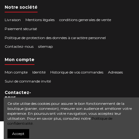
Notre société
Livraison
Mentions légales
conditions generales de vente
Paiement sécurisé
Politique de protection des données à caractère personnel
Contactez-nous
sitemap
Mon compte
Mon compte
Identité
Historique de vos commandes
Adresses
Suivi de commande invité
Contactez-
nous
Ce site utilise des cookies pour assurer le bon fonctionnement de la
boutique (panier, connexion), mesurer son audience et améliorer votre
Crocbois-motoculture.com
expérience. En poursuivant votre navigation, vous acceptez leur
0624436257
50 route de Villefort 48800 Pied-de-Borne
utilisation. Pour en savoir plus, consultez notre
Politique de
confidentialité.
contact@crocbois-motoculture.com
Ajouter au panier
Accept