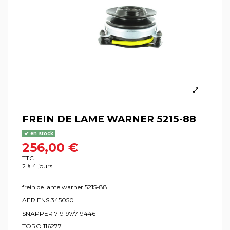
FREIN DE LAME WARNER 5215-88
en stock
256,00 €
TTC
2 à 4 jours
frein de lame warner 5215-88
AERIENS 345050
SNAPPER 7-9197/7-9446
TORO 116277