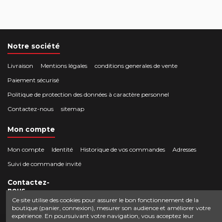
Notre société
Livraison
Mentions légales
conditions generales de vente
Paiement sécurisé
Politique de protection des données à caractère personnel
Contactez-nous
sitemap
Mon compte
Mon compte
Identité
Historique de vos commandes
Adresses
Suivi de commande invité
Contactez-
nous
Ce site utilise des cookies pour assurer le bon fonctionnement de la
boutique (panier, connexion), mesurer son audience et améliorer votre
Crocbois-motoculture.com
expérience. En poursuivant votre navigation, vous acceptez leur
0624436257
50 route de Villefort 48800 Pied-de-Borne