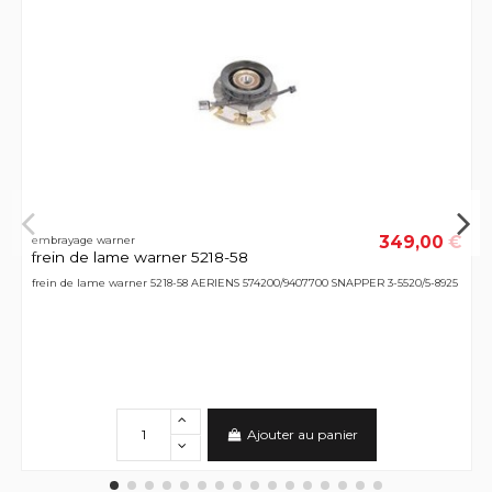
349,00 €
embrayage warner
frein de lame warner 5218-58
frein de lame warner 5218-58 AERIENS 574200/9407700 SNAPPER 3-5520/5-8925
Ajouter au panier