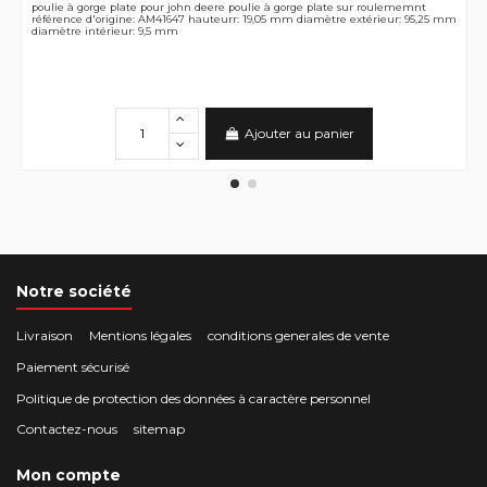
poulie à gorge plate pour john deere poulie à gorge plate sur roulememnt
référence d'origine: AM41647 hauteurr: 19,05 mm diamètre extérieur: 95,25 mm
diamètre intérieur: 9,5 mm
Ajouter au panier
Notre société
Livraison
Mentions légales
conditions generales de vente
Paiement sécurisé
Politique de protection des données à caractère personnel
Contactez-nous
sitemap
Mon compte