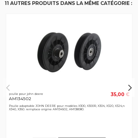
11 AUTRES PRODUITS DANS LA MÊME CATÉGORIE :
35,00 €
poulie pour john deere
AM134502
Poulie adaptable JOHN DEERE pour modèles X300, X300R, X304, X320, X324,n
X340, X360. remplace origine AM134502, AM138080.