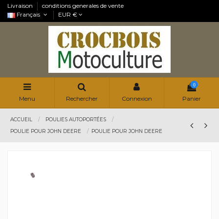
Livraison
conditions generales de vente
Français
EUR €
0
Menu
Rechercher
Connexion
Panier
ACCUEIL
POULIES AUTOPORTÉES
POULIE POUR JOHN DEERE
POULIE POUR JOHN DEERE