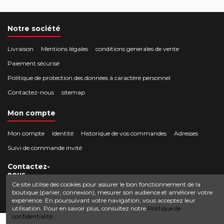
Notre société
Livraison
Mentions légales
conditions generales de vente
Paiement sécurisé
Politique de protection des données à caractère personnel
Contactez-nous
sitemap
Mon compte
Mon compte
Identité
Historique de vos commandes
Adresses
Suivi de commande invité
Contactez-
nous
Ce site utilise des cookies pour assurer le bon fonctionnement de la
boutique (panier, connexion), mesurer son audience et améliorer votre
Crocbois-motoculture.com
expérience. En poursuivant votre navigation, vous acceptez leur
0624436257
50 route de Villefort 48800 Pied-de-Borne
utilisation. Pour en savoir plus, consultez notre
Politique de
confidentialité.
contact@crocbois-motoculture.com