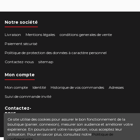
Notre société
Livraison
Mentions légales
conditions generales de vente
Paiement sécurisé
Politique de protection des données à caractère personnel
Contactez-nous
sitemap
Mon compte
Mon compte
Identité
Historique de vos commandes
Adresses
Suivi de commande invité
Contactez-
nous
Ce site utilise des cookies pour assurer le bon fonctionnement de la
boutique (panier, connexion), mesurer son audience et améliorer votre
Crocbois-motoculture.com
expérience. En poursuivant votre navigation, vous acceptez leur
0624436257
50 route de Villefort 48800 Pied-de-Borne
utilisation. Pour en savoir plus, consultez notre
Politique de
confidentialité.
contact@crocbois-motoculture.com