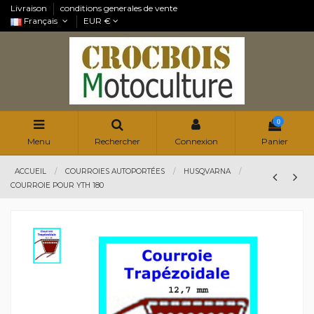
Livraison
conditions generales de vente
Français
EUR €
0
Menu
Rechercher
Connexion
Panier
ACCUEIL
COURROIES AUTOPORTÉES
HUSQVARNA
COURROIE POUR YTH 180