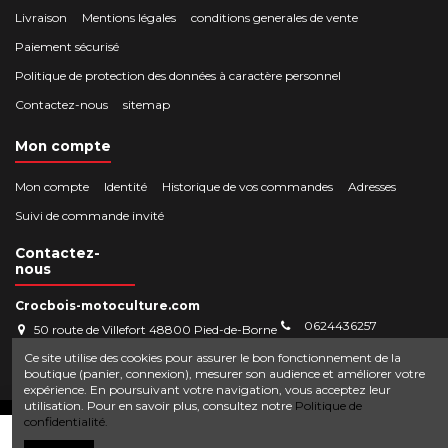
Livraison
Mentions légales
conditions generales de vente
Paiement sécurisé
Politique de protection des données à caractère personnel
Contactez-nous
sitemap
Mon compte
Mon compte
Identité
Historique de vos commandes
Adresses
Suivi de commande invité
Contactez-
nous
Crocbois-motoculture.com
0624436257
50 route de Villefort 48800 Pied-de-Borne
contact@crocbois-motoculture.com
Ce site utilise des cookies pour assurer le bon fonctionnement de la
boutique (panier, connexion), mesurer son audience et améliorer votre
expérience. En poursuivant votre navigation, vous acceptez leur
utilisation. Pour en savoir plus, consultez notre
Politique de
© Copyright 2025 Crocbois-motoculture.com. All Rights Reserved.
confidentialité.
Ajouter au panier