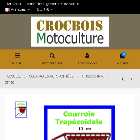
Livraison
conditions generales de vente
Français
EUR €
0
Menu
Rechercher
Connexion
Panier
ACCUEIL
COURROIES AUTOPORTÉES
HUSQVARNA
CT 150