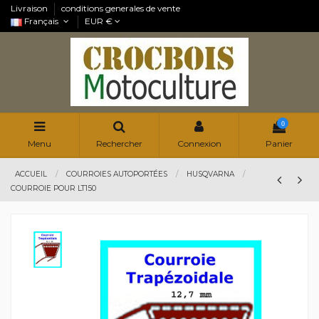
Livraison
conditions generales de vente
Français
EUR €
0
Menu
Rechercher
Connexion
Panier
ACCUEIL
COURROIES AUTOPORTÉES
HUSQVARNA
COURROIE POUR LT150