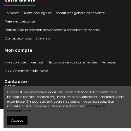
Notre société
Livraison
Mentions légales
conditions generales de vente
Paiement sécurisé
Politique de protection des données à caractère personnel
Contactez-nous
sitemap
Mon compte
Mon compte
Identité
Historique de vos commandes
Adresses
Suivi de commande invité
Contactez-
nous
Ce site utilise des cookies pour assurer le bon fonctionnement de la
boutique (panier, connexion), mesurer son audience et améliorer votre
Crocbois-motoculture.com
expérience. En poursuivant votre navigation, vous acceptez leur
0624436257
50 route de Villefort 48800 Pied-de-Borne
utilisation. Pour en savoir plus, consultez notre
Politique de
confidentialité.
contact@crocbois-motoculture.com
Ajouter au panier
Accept
© Copyright 2025 Crocbois-motoculture.com. All Rights Reserved.