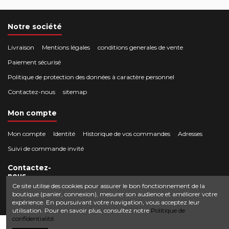
Notre société
Livraison
Mentions légales
conditions generales de vente
Paiement sécurisé
Politique de protection des données à caractère personnel
Contactez-nous
sitemap
Mon compte
Mon compte
Identité
Historique de vos commandes
Adresses
Suivi de commande invité
Contactez-
nous
Ce site utilise des cookies pour assurer le bon fonctionnement de la
boutique (panier, connexion), mesurer son audience et améliorer votre
Crocbois-motoculture.com
expérience. En poursuivant votre navigation, vous acceptez leur
0624436257
50 route de Villefort 48800 Pied-de-Borne
utilisation. Pour en savoir plus, consultez notre
Politique de
confidentialité.
contact@crocbois-motoculture.com