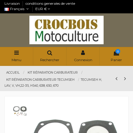
Livraison
conditions generales de vente
Français
EUR €
0
Menu
Rechercher
Connexion
Panier
ACCUEIL
KIT RÉPARATION CARBURATEUR
KIT RÉPARATION CARBURATEUR TECUMSEH
TECUMSEH H,
LAV, V, VH,22-35, HS40, 638, 650, 670