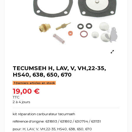
TECUMSEH H, LAV, V, VH,22-35,
HS40, 638, 650, 670
Derniers articles en stock
19,00 €
TTC
2 à 4 jours
kit réparation carburateur tecumseh
référence d'origine: 631893 / 631892 / 630794 / 631131
pour: H, LAV, V, VH,22-35, HS40, 638, 650, 670