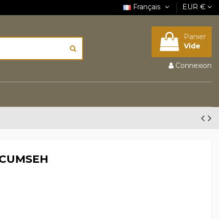
Français
EUR €
Panier
Vide
Connexion
ECUMSEH