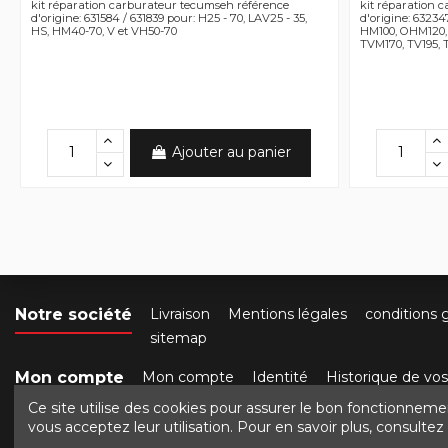
kit réparation carburateur tecumseh référence
kit réparation 
d'origine: 631584 / 631839 pour: H25 - 70, LAV25 - 35,
d'origine: 6323
HS, HM40-70, V et VH50-70
HM100, OHM120,
TVM170, TV195, 
Ajouter au panier
Notre société
Livraison
Mentions légales
conditions 
sitemap
Mon compte
Mon compte
Identité
Historique de v
Ce site utilise des cookies pour assurer le bon fonctionneme
Contactez-nous
Crocbois-motoculture.com
50 ro
vous acceptez leur utilisation. Pour en savoir plus, consulte