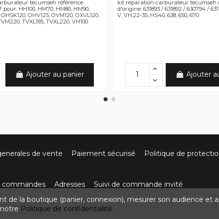
carburateur tecumseh référence
kit réparation carburateur tecumseh 
47 pour: HH100, HM70, HM80, HM90,
d'origine: 631893 / 631892 / 630794 / 631
 OHSK120, OHV125, OVM120, OXVL120,
V, VH,22-35, HS40, 638, 650, 670
TVM220, TVXL195, TVXL220, VH100
Ajouter au panier
Ajouter a
generales de vente
Paiement sécurisé
Politique de protecti
os commandes
Adresses
Suivi de commande invité
nt de la boutique (panier, connexion), mesurer son audience et a
ute de Villefort 48800 Pied-de-Borne
0624436257
contact
z notre
Politique de confidentialité.