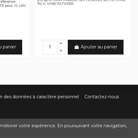
référence
70, V, VH50-70,TVS105
131 pour: H, LAV,
u panier
Ajouter au panier
on des données à caractère personnel
Contactez-nous
méliorer votre expérience. En poursuivant votre navigation,
@crocbois-motoculture.com