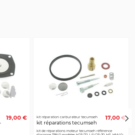
19,00 €
17,00 €
kit réparation carburateur tecumseh
-
kit réparations tecumseh
kit de réparations moteur tecumseh référence
d'origine 31840 modèles H25-70, LAV25-30, HS, HM40-