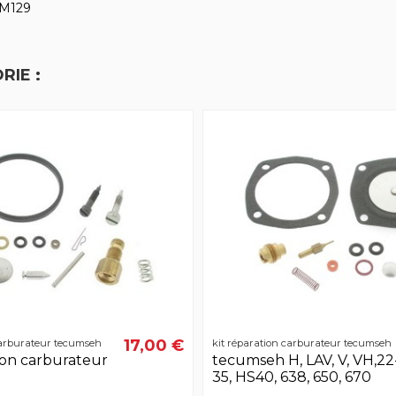
HM129
RIE :
17,00 €
carburateur tecumseh
kit réparation carburateur tecumseh
tion carburateur
tecumseh H, LAV, V, VH,22
35, HS40, 638, 650, 670