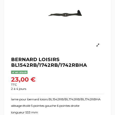
BERNARD LOISIRS
BL1542RB/1742RB/1742RBHA
en stock
23,00 €
TTC
2 à 4 jours
lame pour bernard loisirs BL1542RB/BL1742RB/BL1742RBHA
alésage étoilé 5 pointes gauche 6 pointes droite
longueur 533 mm