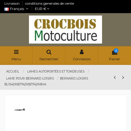
Livraison
conditions generales de vente
Français
EUR €
0
Menu
Rechercher
Connexion
Panier
ACCUEIL
LAMES AUTOPORTÉES ET TONDEUSES
LAME POUR BERNARD LOISIRS
BERNARD LOISIRS
BL1542RB/1742RB/1742RBHA