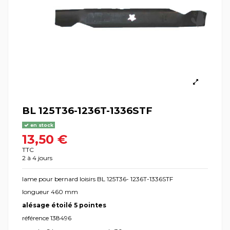
BL 125T36-1236T-1336STF
en stock
13,50 €
TTC
2 à 4 jours
lame pour bernard loisirs BL 125T36- 1236T-1336STF
longueur 460 mm
alésage étoilé 5 pointes
référence 138496