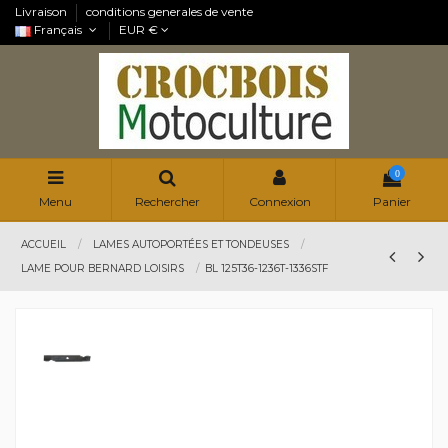
Livraison
conditions generales de vente
Français
EUR €
0
Menu
Rechercher
Connexion
Panier
ACCUEIL
LAMES AUTOPORTÉES ET TONDEUSES
LAME POUR BERNARD LOISIRS
BL 125T36-1236T-1336STF