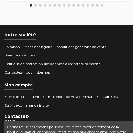
Notre société
Livraison
Mentions légales
conditions generales de vente
Paiement sécurisé
Politique de protection des données à caractère personnel
Contactez-nous
sitemap
Mon compte
Mon compte
Identité
Historique de vos commandes
Adresses
Suivi de commande invité
Contactez-
nous
Ce site utilise des cookies pour assurer le bon fonctionnement de la
boutique (panier, connexion), mesurer son audience et améliorer votre
Crocbois-motoculture.com