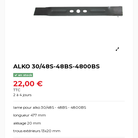
ALKO 30/48S-48BS-4800BS
en stock
22,00 €
TTC
2 à 4 jours
lame pour alko 30/48S - 48BS - 4800BS
longueur 477 mm
alésage 20 mm
trous extérieurs 13x20 mm