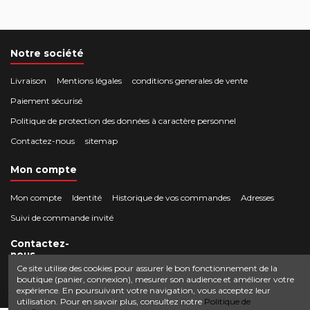
Notre société
Livraison
Mentions légales
conditions generales de vente
Paiement sécurisé
Politique de protection des données à caractère personnel
Contactez-nous
sitemap
Mon compte
Mon compte
Identité
Historique de vos commandes
Adresses
Suivi de commande invité
Contactez-
nous
Ce site utilise des cookies pour assurer le bon fonctionnement de la
boutique (panier, connexion), mesurer son audience et améliorer votre
Crocbois-motoculture.com
expérience. En poursuivant votre navigation, vous acceptez leur
0624436257
50 route de Villefort 48800 Pied-de-Borne
utilisation. Pour en savoir plus, consultez notre
Politique de