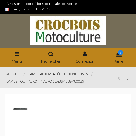
Livraison
conditions generales de vente
Français
EUR €
0
Menu
Rechercher
Connexion
Panier
ACCUEIL
LAMES AUTOPORTÉES ET TONDEUSES
LAMES POUR ALKO
ALKO 30/48S-48BS-4800BS