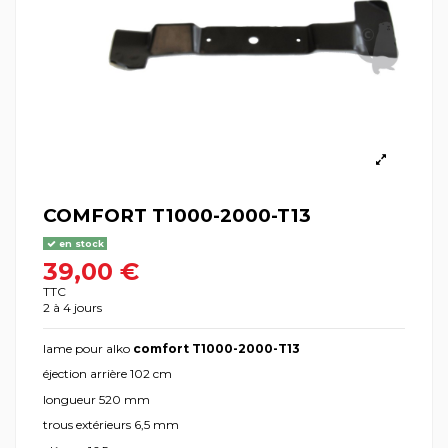
COMFORT T1000-2000-T13
en stock
39,00 €
TTC
2 à 4 jours
lame pour alko
comfort T1000-2000-T13
éjection arrière 102 cm
longueur 520 mm
trous extérieurs 6,5 mm