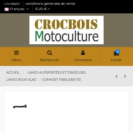
Livraison
conditions generales de vente
Français
EUR €
0
Menu
Rechercher
Connexion
Panier
ACCUEIL
LAMES AUTOPORTÉES ET TONDEUSES
LAMES POUR ALKO
COMFORT T1000-2000-T13