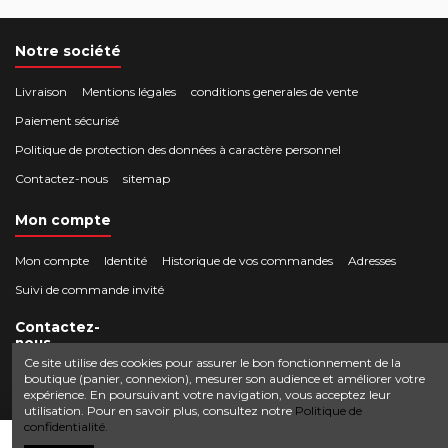
Notre société
Livraison
Mentions légales
conditions generales de vente
Paiement sécurisé
Politique de protection des données à caractère personnel
Contactez-nous
sitemap
Mon compte
Mon compte
Identité
Historique de vos commandes
Adresses
Suivi de commande invité
Contactez-
nous
Ce site utilise des cookies pour assurer le bon fonctionnement de la
boutique (panier, connexion), mesurer son audience et améliorer votre
Crocbois-motoculture.com
expérience. En poursuivant votre navigation, vous acceptez leur
0624436257
50 route de Villefort 48800 Pied-de-Borne
utilisation. Pour en savoir plus, consultez notre
Politique de
confidentialité.
contact@crocbois-motoculture.com