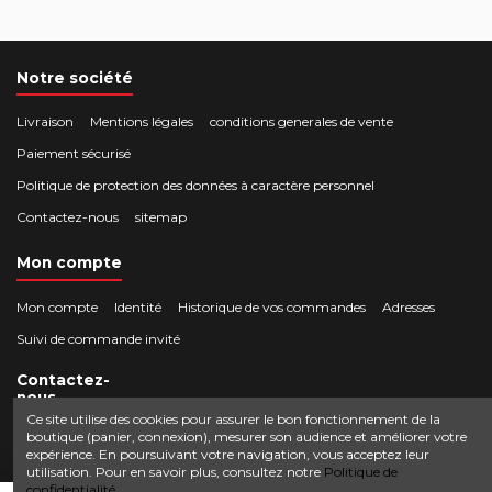
Notre société
Livraison
Mentions légales
conditions generales de vente
Paiement sécurisé
Politique de protection des données à caractère personnel
Contactez-nous
sitemap
Mon compte
Mon compte
Identité
Historique de vos commandes
Adresses
Suivi de commande invité
Contactez-
nous
Ce site utilise des cookies pour assurer le bon fonctionnement de la
boutique (panier, connexion), mesurer son audience et améliorer votre
Crocbois-motoculture.com
expérience. En poursuivant votre navigation, vous acceptez leur
0624436257
50 route de Villefort 48800 Pied-de-Borne
utilisation. Pour en savoir plus, consultez notre
Politique de
confidentialité.
contact@crocbois-motoculture.com