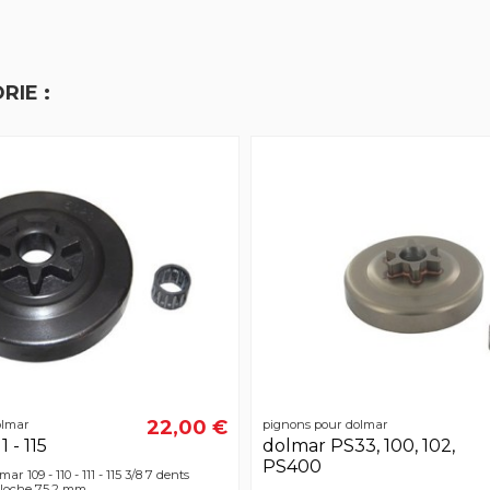
RIE :
22,00 €
olmar
pignons pour dolmar
1 - 115
dolmar PS33, 100, 102,
PS400
r 109 - 110 - 111 - 115 3/8 7 dents
cloche 75,2 mm