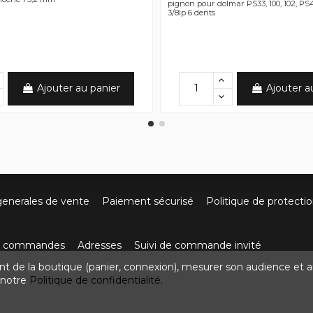
pignon pour dolmar PS33, 100, 102, P
3/8lp 6 dents
Ajouter au panier
Ajouter a
generales de vente
Paiement sécurisé
Politique de protecti
os commandes
Adresses
Suivi de commande invité
nt de la boutique (panier, connexion), mesurer son audience et a
ute de Villefort 48800 Pied-de-Borne
0624436257
contact
z notre
Politique de confidentialité.