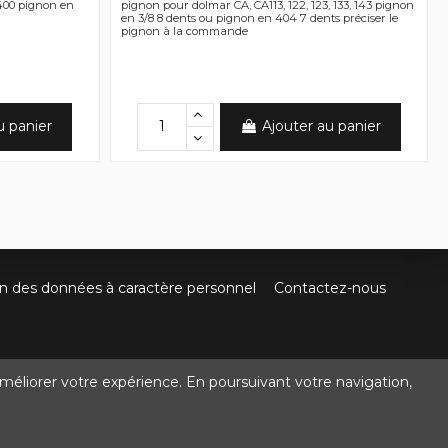
S400 pignon en
pignon pour dolmar CA, CA113, 122, 123, 133, 143 pignon
en 3/8 8 dents ou pignon en 404 7 dents préciser le
pignon à la commande
u panier
Ajouter au panier
on des données à caractère personnel
Contactez-nous
méliorer votre expérience. En poursuivant votre navigation,
@crocbois-motoculture.com