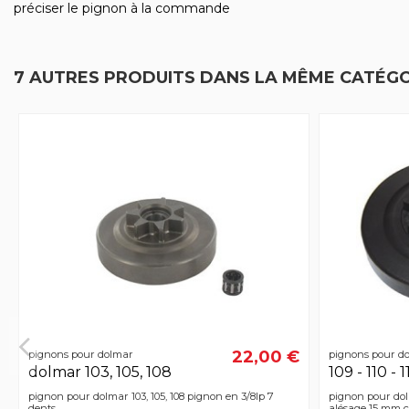
préciser le pignon à la commande
7 AUTRES PRODUITS DANS LA MÊME CATÉGO
22,00 €
pignons pour dolmar
pignons pour d
dolmar 103, 105, 108
109 - 110 - 11
pignon pour dolmar 103, 105, 108 pignon en 3/8lp 7
pignon pour dolma
dents
alésage 15 mm 