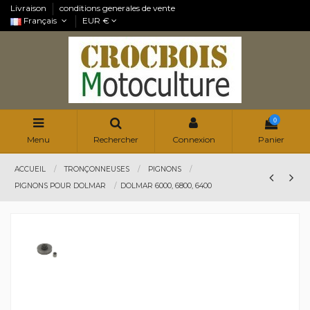
Livraison
conditions generales de vente
Français
EUR €
0
Menu
Rechercher
Connexion
Panier
ACCUEIL
TRONÇONNEUSES
PIGNONS
PIGNONS POUR DOLMAR
DOLMAR 6000, 6800, 6400