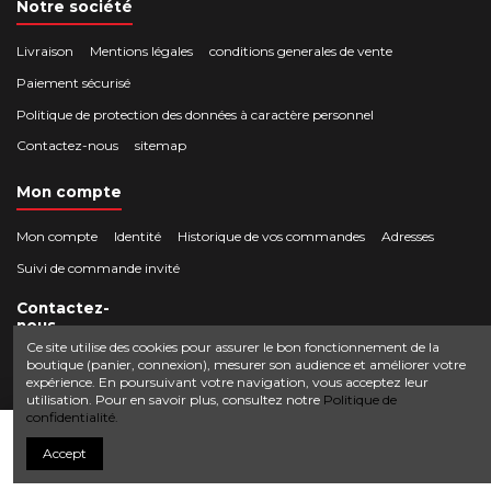
Notre société
Livraison
Mentions légales
conditions generales de vente
Paiement sécurisé
Politique de protection des données à caractère personnel
Contactez-nous
sitemap
Mon compte
Mon compte
Identité
Historique de vos commandes
Adresses
Suivi de commande invité
Contactez-
nous
Ce site utilise des cookies pour assurer le bon fonctionnement de la
boutique (panier, connexion), mesurer son audience et améliorer votre
Crocbois-motoculture.com
expérience. En poursuivant votre navigation, vous acceptez leur
0624436257
50 route de Villefort 48800 Pied-de-Borne
utilisation. Pour en savoir plus, consultez notre
Politique de
confidentialité.
contact@crocbois-motoculture.com
Ajouter au panier
Accept
© Copyright 2025 Crocbois-motoculture.com. All Rights Reserved.