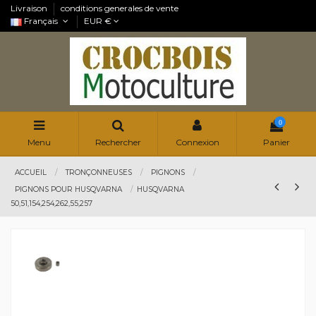
Livraison
conditions generales de vente
Français
EUR €
0
Menu
Rechercher
Connexion
Panier
ACCUEIL
TRONÇONNEUSES
PIGNONS
PIGNONS POUR HUSQVARNA
HUSQVARNA
50,51,154,254,262,55,257