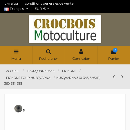
Livraison
conditions generales de vente
Français
EUR €
0
Menu
Rechercher
Connexion
Panier
ACCUEIL
TRONÇONNEUSES
PIGNONS
PIGNONS POUR HUSQVARNA
HUSQVARNA 340, 345, 346XP,
350, 351, 353