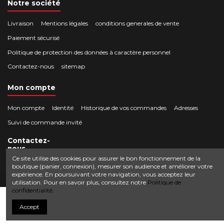
Notre société
Livraison
Mentions légales
conditions generales de vente
Paiement sécurisé
Politique de protection des données à caractère personnel
Contactez-nous
sitemap
Mon compte
Mon compte
Identité
Historique de vos commandes
Adresses
Suivi de commande invité
Contactez-
nous
Ce site utilise des cookies pour assurer le bon fonctionnement de la
boutique (panier, connexion), mesurer son audience et améliorer votre
Crocbois-motoculture.com
expérience. En poursuivant votre navigation, vous acceptez leur
0624436257
50 route de Villefort 48800 Pied-de-Borne
utilisation. Pour en savoir plus, consultez notre
Politique de
confidentialité.
contact@crocbois-motoculture.com
Ajouter au panier
Accept
© Copyright 2025 Crocbois-motoculture.com. All Rights Reserved.