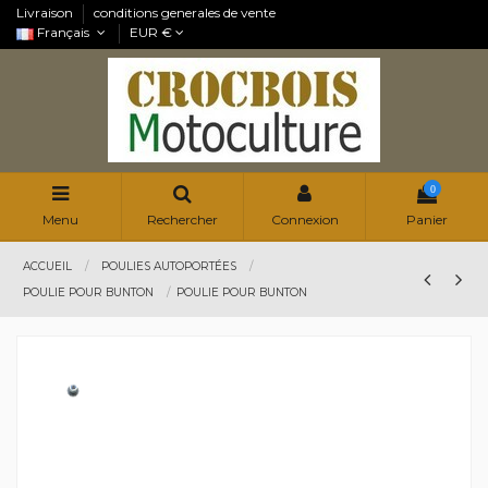
Livraison
conditions generales de vente
Français
EUR €
0
Menu
Rechercher
Connexion
Panier
ACCUEIL
POULIES AUTOPORTÉES
POULIE POUR BUNTON
POULIE POUR BUNTON