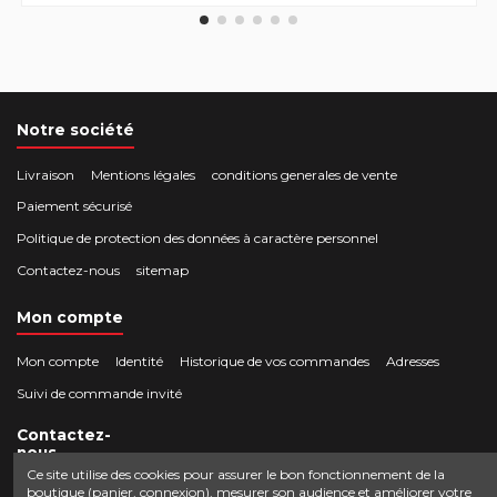
Notre société
Livraison
Mentions légales
conditions generales de vente
Paiement sécurisé
Politique de protection des données à caractère personnel
Contactez-nous
sitemap
Mon compte
Mon compte
Identité
Historique de vos commandes
Adresses
Suivi de commande invité
Contactez-
nous
Ce site utilise des cookies pour assurer le bon fonctionnement de la
boutique (panier, connexion), mesurer son audience et améliorer votre
Crocbois-motoculture.com