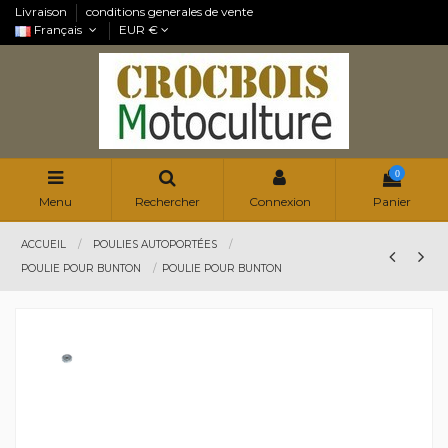
Livraison
conditions generales de vente
Français
EUR €
0
Menu
Rechercher
Connexion
Panier
ACCUEIL
POULIES AUTOPORTÉES
POULIE POUR BUNTON
POULIE POUR BUNTON