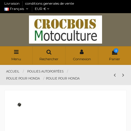
Livraison
conditions generales de vente
Français
EUR €
0
Menu
Rechercher
Connexion
Panier
ACCUEIL
POULIES AUTOPORTÉES
POULIE POUR HONDA
POULIE POUR HONDA