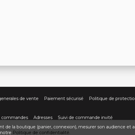
generales de vente
Paiement sécurisé
Politique de protecti
os commandes
Adresses
Suivi de commande invité
nt de la boutique (panier, connexion), mesurer son audience et a
ute de Villefort 48800 Pied-de-Borne
0624436257
contact
z notre
Politique de confidentialité.