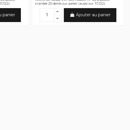
 TC122)
crantée 20 dents sur palier (aussi sur TC122)
u panier
Ajouter au panier