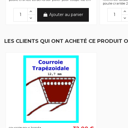
poulie crantée 2
Ajouter au panier
LES CLIENTS QUI ONT ACHETÉ CE PRODUIT 
courroie pour honda