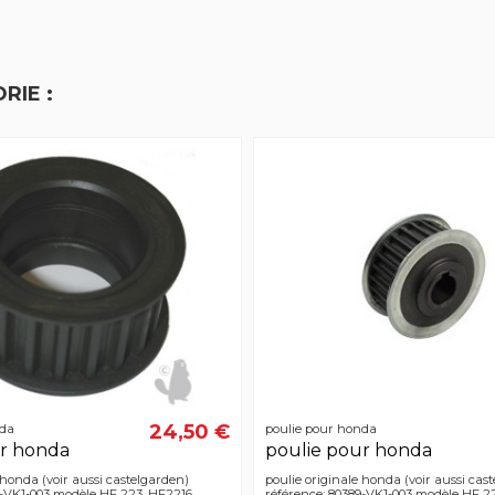
RIE :
24,50 €
nda
poulie pour honda
ur honda
poulie pour honda
 honda (voir aussi castelgarden)
poulie originale honda (voir aussi cas
6-VK1-003 modèle HF 223, HF2216
référence: 80389-VK1-003 modèle HF 2