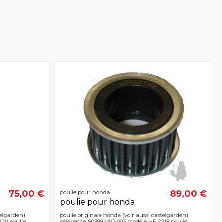
75,00 €
89,00 €
poulie pour honda
poulie pour honda
telgarden)
poulie originale honda (voir aussi castelgarden)
220 poulie
référence: 80388-VK1-003 modèle HF 2218 poulie