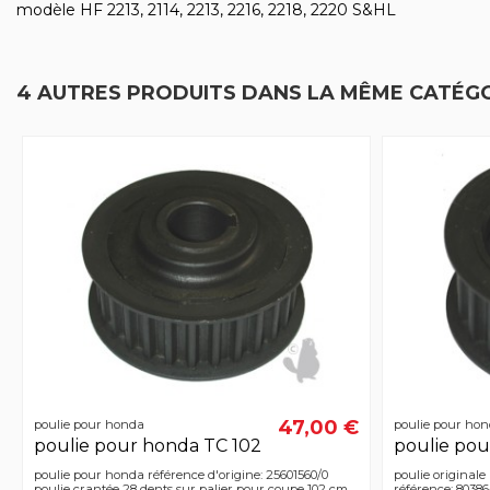
modèle HF 2213, 2114, 2213, 2216, 2218, 2220 S&HL
4 AUTRES PRODUITS DANS LA MÊME CATÉGO
47,00 €
poulie pour honda
poulie pour ho
poulie pour honda TC 102
poulie po
poulie pour honda référence d'origine: 25601560/0
poulie originale
poulie crantée 28 dents sur palier pour coupe 102 cm
référence: 8038