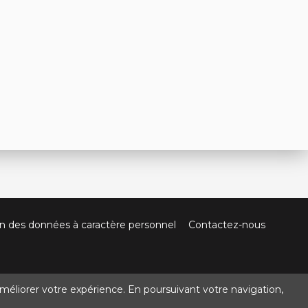
on des données à caractère personnel
Contactez-nous
méliorer votre expérience. En poursuivant votre navigation,
@crocbois-motoculture.com