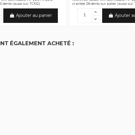
0 dents (aussi sur TC102)
crantée 28 dents sur palier (aussi sur
Ajouter au panier
Ajouter a
ONT ÉGALEMENT ACHETÉ :