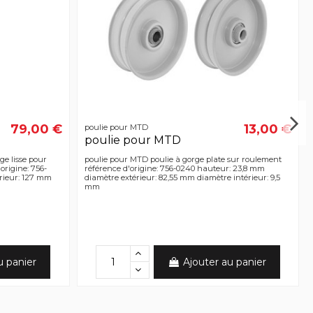
79,00 €
13,00 €
poulie pour MTD
poulie pour MTD
ge lisse pour
poulie pour MTD poulie à gorge plate sur roulement
origine: 756-
référence d'origine: 756-0240 hauteur: 23,8 mm
rieur: 127 mm
diamètre extérieur: 82,55 mm diamètre intérieur: 9,5
mm
u panier
Ajouter au panier