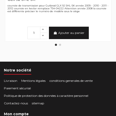
courroie de transmission pour Gutbrod GLX 92 SHL-SK année 2009 - 2010 - 2011 -
2012 courroie en kevlar remplace 754-04222 Attention année 2008 la courroie
est différente préciser le numéro de modèle sous le siège
Ajouter au panier
Notre société
Livraison
Mentions légales
conditions generales de vente
Paiement sécurisé
Politique de protection des données à caractère personnel
Contactez-nous
sitemap
Mon compte