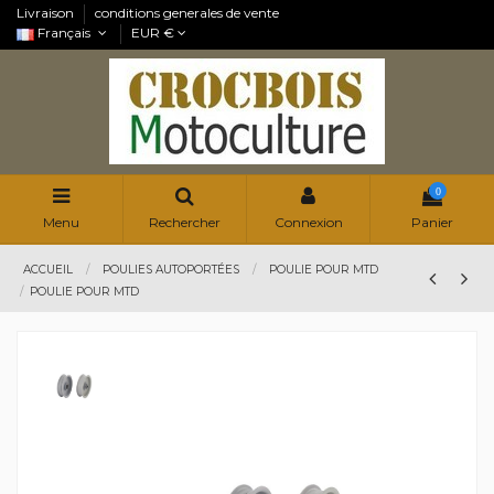
Livraison
conditions generales de vente
Français
EUR €
0
Menu
Rechercher
Connexion
Panier
ACCUEIL
POULIES AUTOPORTÉES
POULIE POUR MTD
POULIE POUR MTD