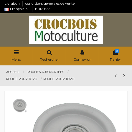
Livraison
conditions generales de vente
Français
EUR €
0
Menu
Rechercher
Connexion
Panier
ACCUEIL
POULIES AUTOPORTÉES
POULIE POUR TORO
POULIE POUR TORO