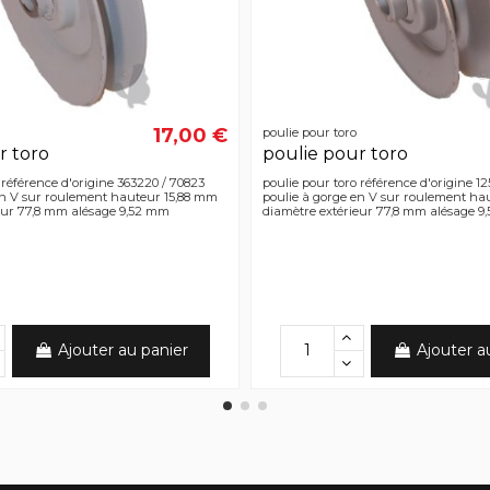
17,00 €
poulie pour toro
r toro
poulie pour toro
 référence d'origine 363220 / 70823
poulie pour toro référence d'origine 12
en V sur roulement hauteur 15,88 mm
poulie à gorge en V sur roulement h
eur 77,8 mm alésage 9,52 mm
diamètre extérieur 77,8 mm alésage 
Ajouter au panier
Ajouter a