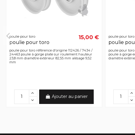
15,00 €
poulie pour toro
poulie pour toro
poulie pour toro
poulie pou
poulie pour toro référence d'origine 112426 / 7434 /
poulie pour toro
24463 poulie à gorge plate sur roulement hauteur
poulie à gorge 
23,8 mm diamètre extérieur 82,55 mm alésage 9,52
diamètre extéri
mm
Ajouter au panier