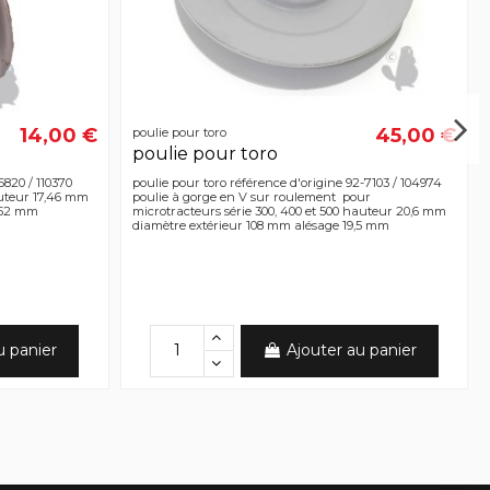
14,00 €
45,00 €
poulie pour toro
poulie pour toro
5820 / 110370
poulie pour toro référence d'origine 92-7103 / 104974
auteur 17,46 mm
poulie à gorge en V sur roulement pour
9,52 mm
microtracteurs série 300, 400 et 500 hauteur 20,6 mm
diamètre extérieur 108 mm alésage 19,5 mm
u panier
Ajouter au panier