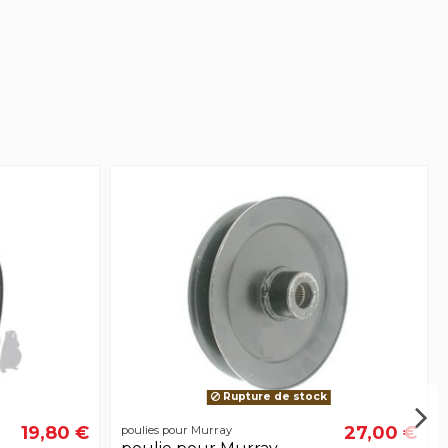
Rupture de stock
19,80 €
27,00 €
poulies pour Murray