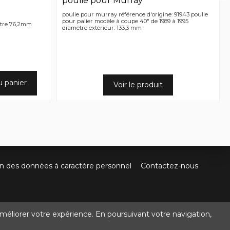
poulie pour Murray
poulie pour murray référence d'origine: 91943 poulie
pour palier modèle à coupe 40" de 1989 à 1995
ètre 76,2mm
diamètre extérieur: 133,3 mm
u panier
Voir le produit
on des données à caractère personnel
Contactez-nous
méliorer votre expérience. En poursuivant votre navigation,
@crocbois-motoculture.com