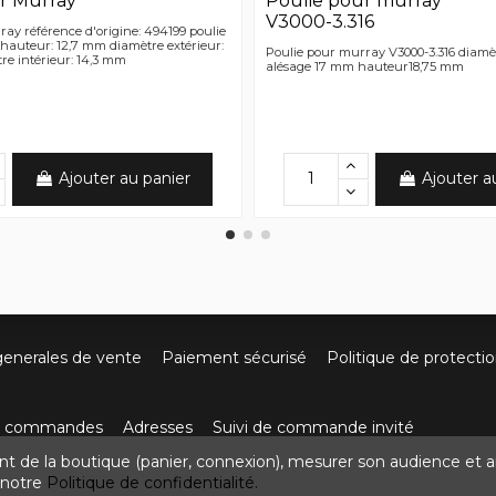
r Murray
Poulie pour murray
V3000-3.316
ay référence d'origine: 494199 poulie
hauteur: 12,7 mm diamètre extérieur:
Poulie pour murray V3000-3.316 diam
re intérieur: 14,3 mm
alésage 17 mm hauteur18,75 mm
Ajouter au panier
Ajouter a
generales de vente
Paiement sécurisé
Politique de protecti
os commandes
Adresses
Suivi de commande invité
nt de la boutique (panier, connexion), mesurer son audience et a
ute de Villefort 48800 Pied-de-Borne
0624436257
contact
z notre
Politique de confidentialité.