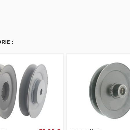
RIE :