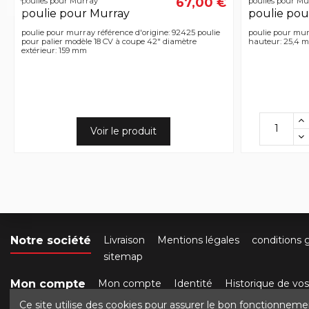
67,00 €
poulies pour Murray
poulies pour Mu
poulie pour Murray
poulie pou
poulie pour murray référence d'origine: 92425 poulie
poulie pour mur
pour palier modèle 18 CV à coupe 42" diamètre
hauteur: 25,4 m
extérieur: 159 mm
Voir le produit
Notre société
Livraison
Mentions légales
conditions 
sitemap
Mon compte
Mon compte
Identité
Historique de v
Ce site utilise des cookies pour assurer le bon fonctionneme