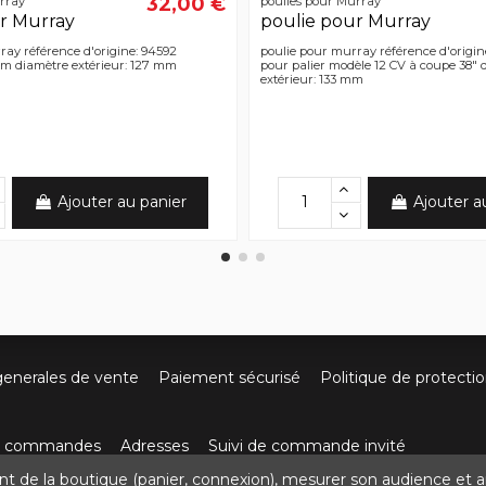
32,00 €
rray
poulies pour Murray
r Murray
poulie pour Murray
ray référence d'origine: 94592
poulie pour murray référence d'origine
m diamètre extérieur: 127 mm
pour palier modèle 12 CV à coupe 38" 
extérieur: 133 mm
Ajouter au panier
Ajouter a
generales de vente
Paiement sécurisé
Politique de protecti
os commandes
Adresses
Suivi de commande invité
nt de la boutique (panier, connexion), mesurer son audience et a