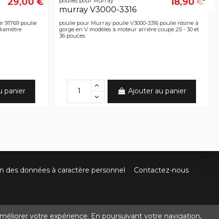
29,00 €
18,90 €
poulies pour Murray
murray V3000-3316
: 91769 poulie
poulie pour Murray poulie V3000-3316 poulie résine à
diamètre
gorge en V modèles à moteur arrière coupe 25 - 30 et
36 pouces
u panier
Ajouter au panier
on des données à caractère personnel
Contactez-nous
méliorer votre expérience. En poursuivant votre navigation,