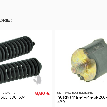
RIE :
8,80 €
ur husqvarna
silent blocs pour husqvarna
385, 390, 394,
husqvarna 44-444-61-266-
480