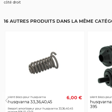
côté droit
16 AUTRES PRODUITS DANS LA MÊME CATÉGO
6,00 €
silent blocs pour husqvarna
silent blocs po
husqvarna 33,36,40,45
husqvarna 
395
Ressort amortisseur pour husqvarna 33,36,40,45
origine 506 01 47-01