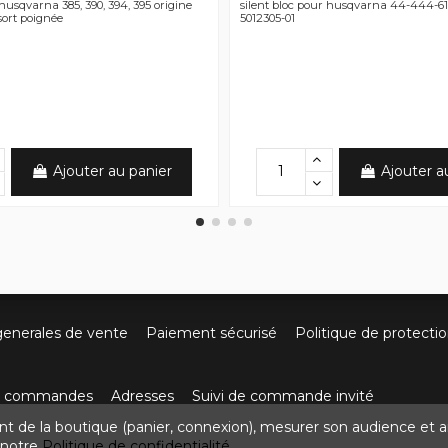
 husqvarna 385, 390, 394, 395 origine
silent bloc pour husqvarna 44-444-61
sort poignée
5012305-01
Ajouter au panier
Ajouter a
generales de vente
Paiement sécurisé
Politique de protecti
os commandes
Adresses
Suivi de commande invité
nt de la boutique (panier, connexion), mesurer son audience et a
ute de Villefort 48800 Pied-de-Borne
0624436257
contact
z notre
Politique de confidentialité.