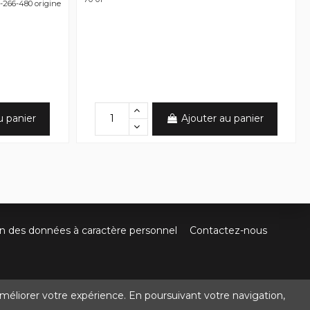
-266-480 origine
u panier
Ajouter au panier
on des données à caractère personnel
Contactez-nous
méliorer votre expérience. En poursuivant votre navigation,
@crocbois-motoculture.com