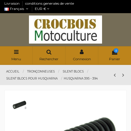
Livraison
conditions generales de vente
Français
EUR €
0
Menu
Rechercher
Connexion
Panier
ACCUEIL
TRONÇONNEUSES
SILENT BLOCS
SILENT BLOCS POUR HUSQVARNA
HUSQVARNA 395 - 394