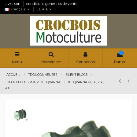
Livraison
conditions generales de vente
Français
EUR €
0
Menu
Rechercher
Connexion
Panier
ACCUEIL
TRONÇONNEUSES
SILENT BLOCS
SILENT BLOCS POUR HUSQVARNA
HUSQVARNA 61, 66, 266,
268