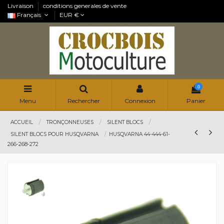
Livraison
conditions generales de vente
Français
EUR €
0
Menu
Rechercher
Connexion
Panier
ACCUEIL
TRONÇONNEUSES
SILENT BLOCS
SILENT BLOCS POUR HUSQVARNA
HUSQVARNA 44-444-61-
266-268-272