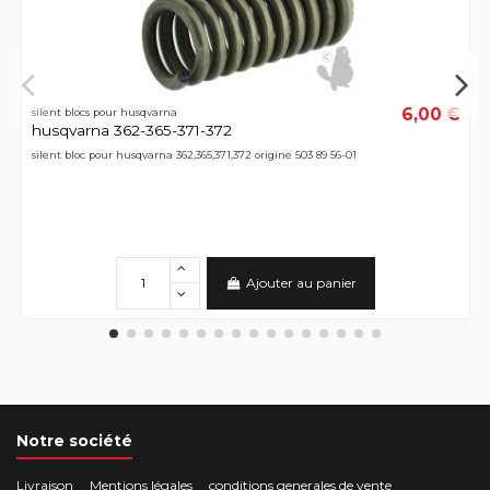
6,00 €
silent blocs pour husqvarna
husqvarna 362-365-371-372
silent bloc pour husqvarna 362,365,371,372 origine 503 89 56-01
Ajouter au panier
Notre société
Livraison
Mentions légales
conditions generales de vente