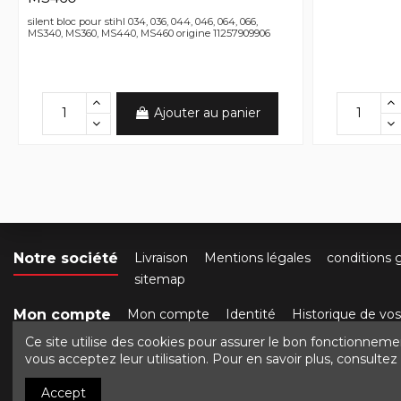
silent bloc pour stihl 034, 036, 044, 046, 064, 066,
MS340, MS360, MS440, MS460 origine 11257909906
Ajouter au panier
Notre société
Livraison
Mentions légales
conditions 
sitemap
Mon compte
Mon compte
Identité
Historique de v
Ce site utilise des cookies pour assurer le bon fonctionneme
Contactez-nous
Crocbois-motoculture.com
50 ro
vous acceptez leur utilisation. Pour en savoir plus, consulte
Accept