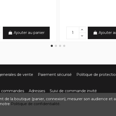
Ajouter au panier
Ajouter a
generales de vente
Paiement sécurisé
Politique de protecti
os commandes
Adresses
Suivi de commande invité
nt de la boutique (panier, connexion), mesurer son audience et a
ute de Villefort 48800 Pied-de-Borne
0624436257
contact
z notre
Politique de confidentialité.