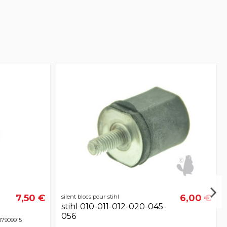
7,50 €
6,00 €
silent blocs pour stihl
stihl 010-011-012-020-045-
056
117909915