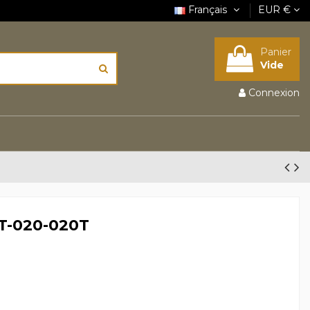
Français
EUR €
Panier
Vide
Connexion
0T-020-020T