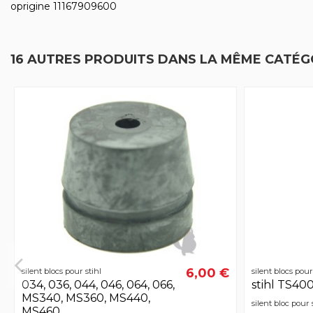
oprigine 11167909600
16 AUTRES PRODUITS DANS LA MÊME CATÉGO
6,00 €
silent blocs pour stihl
silent blocs pour
034, 036, 044, 046, 064, 066,
stihl TS40
MS340, MS360, MS440,
silent bloc pour
MS460