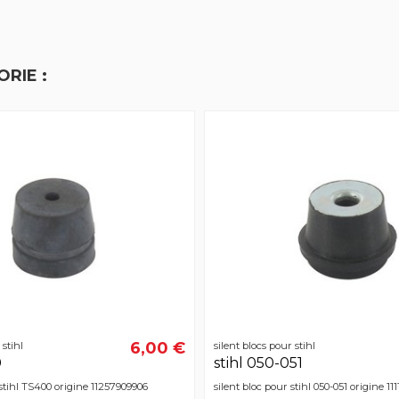
RIE :
6,00 €
 stihl
silent blocs pour stihl
0
stihl 050-051
 stihl TS400 origine 11257909906
silent bloc pour stihl 050-051 origine 11