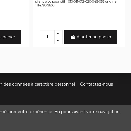
silent bloc pour stihl 010-011-012-020-045-056 origine
1114790 9600
u panier
Ajouter au panier
on des données à caractère personnel
Contactez-nous
méliorer votre expérience. En poursuivant votre navigation,
@crocbois-motoculture.com