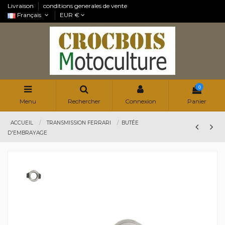
Livraison
conditions generales de vente
Français
EUR €
0
Menu
Rechercher
Connexion
Panier
ACCUEIL
TRANSMISSION FERRARI
BUTÉE
D'EMBRAYAGE