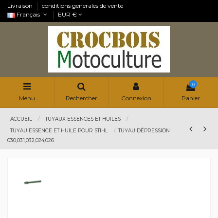
Livraison
conditions generales de vente
Français
EUR €
0
Menu
Rechercher
Connexion
Panier
ACCUEIL
TUYAUX ESSENCES ET HUILES
TUYAU ESSENCE ET HUILE POUR STIHL
TUYAU DÉPRESSION
030,031,032,024,026