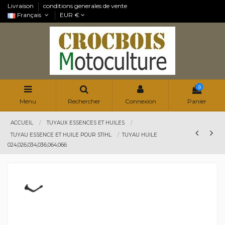
Livraison
conditions generales de vente
Français
EUR €
0
Menu
Rechercher
Connexion
Panier
ACCUEIL
TUYAUX ESSENCES ET HUILES
TUYAU ESSENCE ET HUILE POUR STIHL
TUYAU HUILE
024,026,034,036,064,066