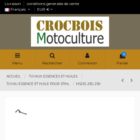
Livraison
conditions generales de vente
Français
EUR €
0
Menu
Rechercher
Connexion
Panier
ACCUEIL
TUYAUX ESSENCES ET HUILES
TUYAU ESSENCE ET HUILE POUR STIHL
MS210, 230, 250