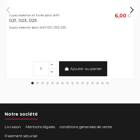
6,00 €
tuyau essence et huile pour stihl
021, 023, 025
tuyau essence pour stihl 021, 023, 025
Ajouter au panier
Notre société
Livraison
Mentions légales
conditions generales de vente
Paiement sécurisé