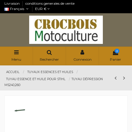
Livraison
conditions generales de vente
Français
EUR €
0
Menu
Rechercher
Connexion
Panier
ACCUEIL
TUYAUX ESSENCES ET HUILES
TUYAU ESSENCE ET HUILE POUR STIHL
TUYAU DÉPRESSION
MS240,260