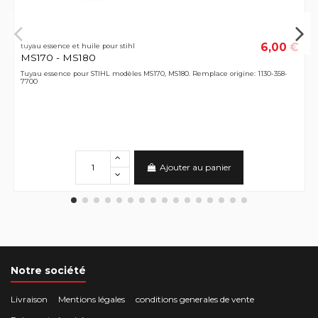
6,00 €
tuyau essence et huile pour stihl
MS170 - MS180
Tuyau essence pour STIHL modèles MS170, MS180. Remplace origine: 1130-358-
7700
Ajouter au panier
Notre société
Livraison
Mentions légales
conditions generales de vente